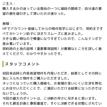
ご主人：
購入するかの迷っている理由の一つに値段の関係で、自分達の要
望の額を値引きして頂いたのが速かった。
奥様：
HPでアカウント登録してからの物件見学にはじまり、契約まです
べてがトントン拍子に決まりスムーズに進みました。
大きな買い物なので慎重になりすぎていたので、こんなテンポで
進み驚いています。
契約時の土地の説明（重要事項説明）が複雑なところを詳しく教
えてくださり、わかりやすかったです。
スタッフコメント
初回来店時に内見希望物件を内見いただき、結果としてその時に
気に入られた物件をご購入いただきました。
ネックとなっていた購入価格も、お客様の言いにくい交渉を弊社
にお任せいただくことで、ご満足いただける結果になったのでは
ないでしょうか。
今回の最大のポイントは、ご決断の早さに尽きると思います。
それも資金計画と事前審査で、すぐに決断できる状態にされてい