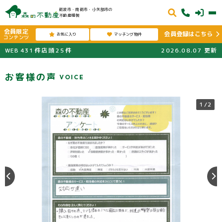
砺波市・南砺市・小矢部市の
不動産情報
会員限定
会員登録はこちら
お気に入り
マッチング物件
コンテンツ
WEB
431
件
店頭
25
件
2026.08.07
更新
お客様の声
VOICE
1
/2