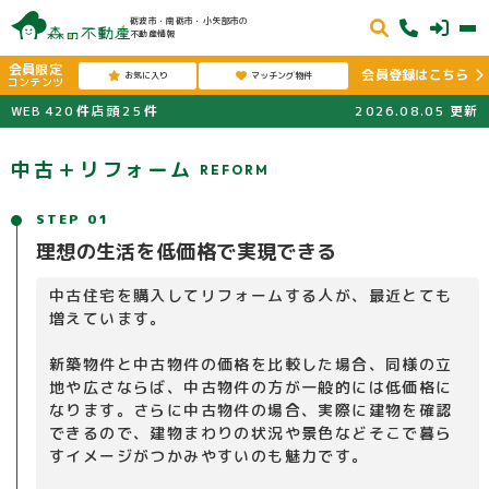
砺波市・南砺市・小矢部市の
不動産情報
会員限定
会員登録はこちら
お気に入り
マッチング物件
コンテンツ
WEB
420
件
店頭
25
件
2026.08.05
更新
中古＋リフォーム
REFORM
STEP 01
理想の生活を低価格で実現できる
中古住宅を購入してリフォームする人が、最近とても
増えています。
新築物件と中古物件の価格を比較した場合、同様の立
地や広さならば、中古物件の方が一般的には低価格に
なります。さらに中古物件の場合、実際に建物を確認
できるので、建物まわりの状況や景色などそこで暮ら
すイメージがつかみやすいのも魅力です。