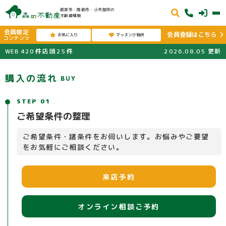
砺波市・南砺市・小矢部市の
不動産情報
会員限定
会員登録はこちら
お気に入り
マッチング物件
コンテンツ
WEB
420
件
店頭
25
件
2026.08.05
更新
購入の流れ
BUY
STEP 01
ご希望条件の整理
ご希望条件・諸条件をお伺いします。お悩みやご要望
をお気軽にご相談ください。
来店予約
オンライン相談ご予約