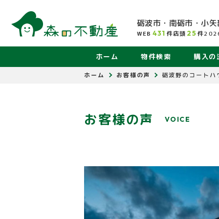
砺波市・南砺市・小矢
431
25
WEB
件
店頭
件
202
ホーム
物件検索
購入の
ホーム
お客様の声
砺波野のコートハ
お客様の声
VOICE