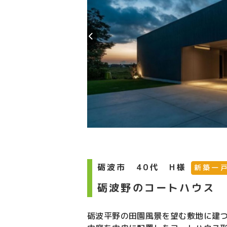
砺波市 40代 H様
新築一
砺波野のコートハウス
砺波平野の田園風景を望む敷地に建