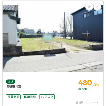
480
土地
万円
南砺市井波
84.96坪
写真充実
区画図有
50坪以上
更新日：
2026.07.31