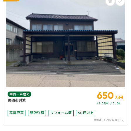
650
中古一戸建て
万円
南砺市井波
48.09坪
5LDK
写真充実
間取り有
リフォーム済
50坪以上
更新日：
2026.08.07