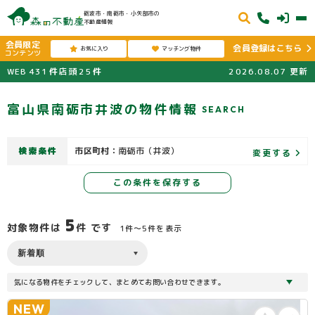
砺波市・南砺市・小矢部市の
不動産情報
会員限定
会員登録はこちら
お気に入り
マッチング物件
コンテンツ
WEB
431
件
店頭
25
件
2026.08.07
更新
富山県南砺市井波の物件情報
SEARCH
検索条件
市区町村：
南砺市（井波）
変更する
この条件を保存する
5
対象物件は
件 です
1件〜5件を表示
気になる物件をチェックして、まとめてお問い合わせできます。
NEW