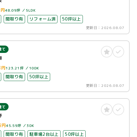
波
万円
48.09坪
5LDK
間取り有
リフォーム済
50坪以上
更新日：
2026.08.07
建て
瀬
万円
123.21坪
10DK
間取り有
50坪以上
更新日：
2026.08.07
建て
野
万円
45.59坪
3DK
間取り有
駐車場2台以上
50坪以上