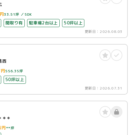
広
円
33.51坪
5DK
間取り有
駐車場2台以上
50坪以上
更新日：
2026.08.03
清西
万円
556.35坪
50坪以上
更新日：
2026.07.31
＊＊＊
万円
**坪