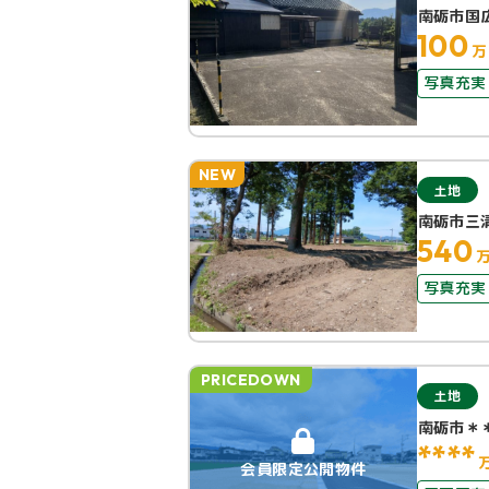
南砺市国
100
万
写真充実
NEW
土地
南砺市三
540
写真充実
PRICEDOWN
土地
南砺市＊
****
会員限定公開物件