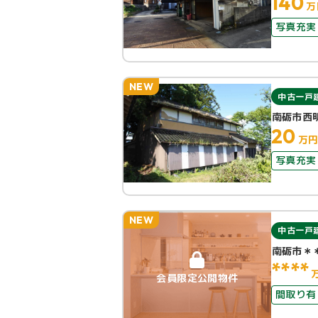
140
万
写真充実
NEW
中古一戸
南砺市西
20
万
写真充実
NEW
中古一戸
南砺市＊
****
会員限定公開物件
間取り有