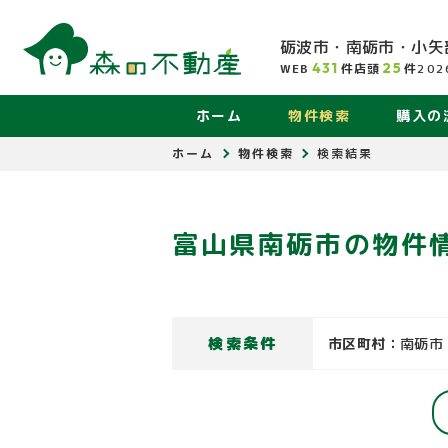
砺波市・南砺市・小矢
431
25
WEB
件
店頭
件
202
ホーム
物件検索
購入の
ホーム
物件検索
検索結果
富山県南砺市の物件
検索条件
市区町村：
南砺市