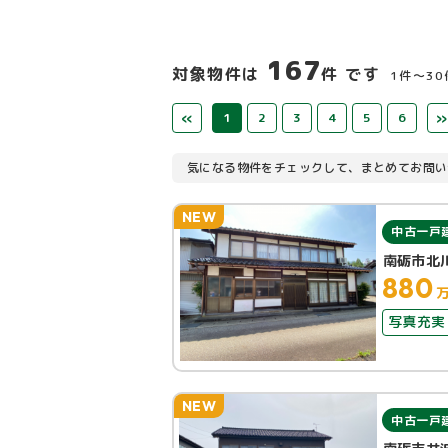
167
対象物件は
件 です
1件〜3
«
»
1
2
3
4
5
6
気になる物件をチェックして、まとめてお問い
NEW
中古一戸
南砺市北
880
写真充実
NEW
中古一戸