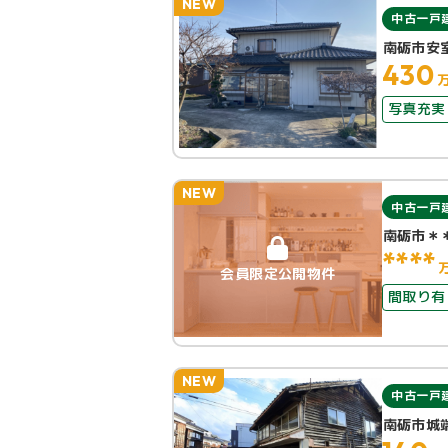
NEW
中古一戸
南砺市安
430
写真充実
NEW
中古一戸
南砺市＊
****
会員限定公開物件
間取り有
NEW
中古一戸
南砺市城