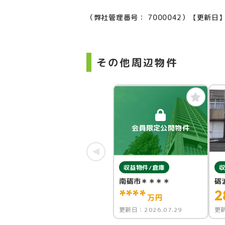
（弊社管理番号： 7000042）
【更新日】
その他周辺物件
会員限定公開物件
収益物件/倉庫
収
南砺市＊＊＊＊
砺
****
2
万円
更新日：
2026.07.29
更