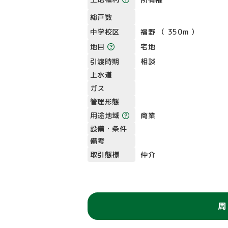
総戸数
中学校区
福野 （ 350m ）
地目
宅地
引渡時期
相談
上水道
ガス
管理形態
用途地域
商業
設備・条件
備考
取引態様
仲介
周