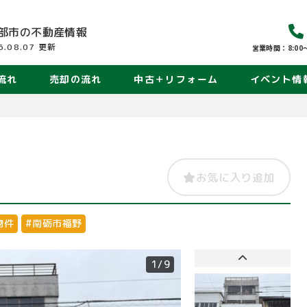
部市の
不動産情報
6.08.07
更新
営業時間：8:00〜
流れ
売却の流れ
中古＋リフォーム
イベント情
お気に入り追加
物件
#南砺市福野
1
/9