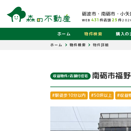
砺波市・南砺市・小矢
431
25
WEB
件
店頭
件
202
ホーム
物件検索
購入の
ホーム
物件検索
物件詳細
南砺市福野
収益物件/店舗付住宅
#駅徒歩10分以内
#50坪以上
#収益