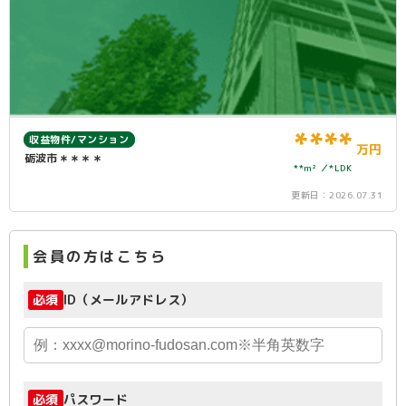
****
収益物件/マンション
万円
砺波市＊＊＊＊
**m²
*LDK
更新日：
2026.07.31
会員の方はこちら
必須
ID（メールアドレス）
必須
パスワード