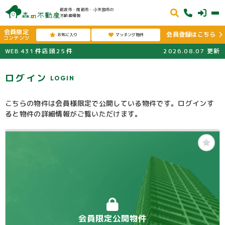
砺波市・南砺市・小矢部市の
不動産情報
会員限定
会員登録はこちら
お気に入り
マッチング物件
コンテンツ
WEB
431
件
店頭
25
件
2026.08.07
更新
ログイン
LOGIN
こちらの物件は会員様限定で公開している物件です。ログインす
ると物件の詳細情報がご覧いただけます。
会員限定公開物件