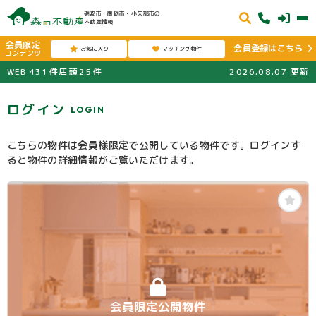
砺波市・南砺市・小矢部市の
不動産情報
会員限定
会員登録はこちら
お気に入り
マッチング物件
コンテンツ
WEB
431
件
店頭
25
件
2026.08.07
更新
ログイン
LOGIN
こちらの物件は会員様限定で公開している物件です。ログインす
ると物件の詳細情報がご覧いただけます。
会員限定公開物件