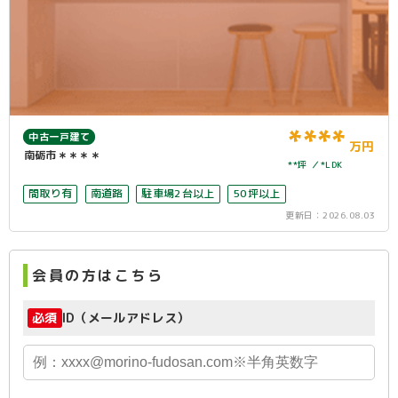
****
中古一戸建て
万円
南砺市＊＊＊＊
**坪
*LDK
間取り有
南道路
駐車場2台以上
50坪以上
更新日：
2026.08.03
会員の方はこちら
必須
ID（メールアドレス）