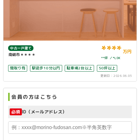
****
中古一戸建て
万円
南砺市＊＊＊＊
**坪
*LDK
間取り有
駅徒歩10分以内
駐車場2台以上
50坪以上
更新日：
2026.06.05
会員の方はこちら
必須
ID（メールアドレス）