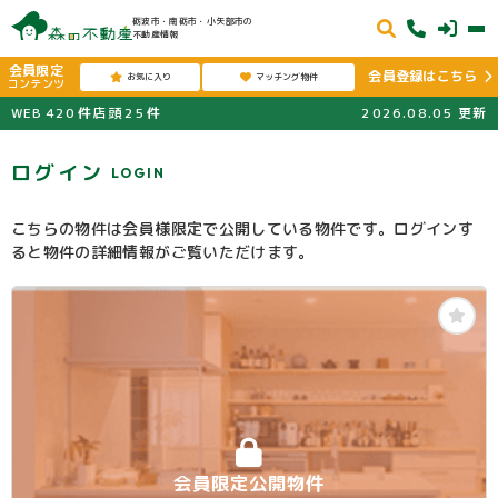
砺波市・南砺市・小矢部市の
不動産情報
会員限定
会員登録はこちら
お気に入り
マッチング物件
コンテンツ
WEB
420
件
店頭
25
件
2026.08.05
更新
ログイン
LOGIN
こちらの物件は会員様限定で公開している物件です。ログインす
ると物件の詳細情報がご覧いただけます。
会員限定公開物件