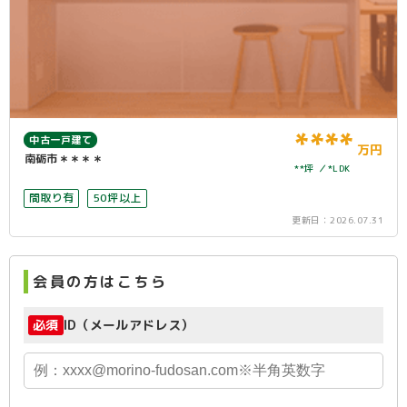
****
中古一戸建て
万円
南砺市＊＊＊＊
**坪
*LDK
間取り有
50坪以上
更新日：
2026.07.31
会員の方はこちら
必須
ID（メールアドレス）