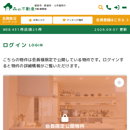
砺波市・南砺市・小矢部市の
不動産情報
会員限定
会員登録はこちら
お気に入り
マッチング物件
コンテンツ
WEB
431
件
店頭
25
件
2026.08.07
更新
ログイン
LOGIN
こちらの物件は会員様限定で公開している物件です。ログインす
ると物件の詳細情報がご覧いただけます。
会員限定公開物件