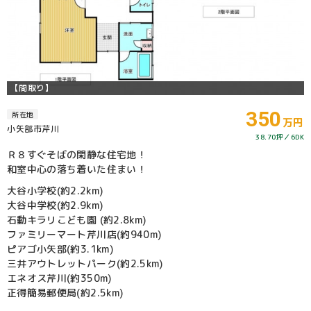
【間取り】
350
所在地
万円
小矢部市芹川
38.70坪
6DK
Ｒ８すぐそばの閑静な住宅地！
和室中心の落ち着いた住まい！
大谷小学校(約2.2km)
大谷中学校(約2.9km)
石動キラリこども園 (約2.8km)
ファミリーマート芹川店(約940m)
ピアゴ小矢部(約3.1km)
三井アウトレットパーク(約2.5km)
エネオス芹川(約350m)
正得簡易郵便局(約2.5km)