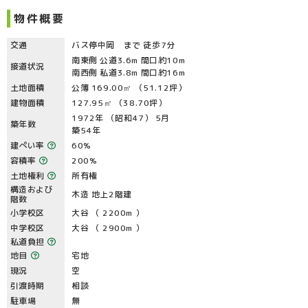
物件概要
交通
バス停中岡 まで 徒歩7分
南東側 公道3.6m 間口約10m
接道状況
南西側 私道3.8m 間口約16m
土地面積
公簿 169.00㎡ （51.12坪）
建物面積
127.95㎡ （38.70坪）
1972年 （昭和47） 5月
築年数
築54年
建ぺい率
60%
容積率
200%
土地権利
所有権
構造および
木造 地上2階建
階数
小学校区
大谷 （ 2200m ）
中学校区
大谷 （ 2900m ）
私道負担
地目
宅地
現況
空
引渡時期
相談
駐車場
無