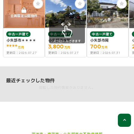
会員限定公開物件
中古一戸建て
中古一戸建て
中古一戸建て
小矢部市＊＊＊＊
小矢部市水牧
小矢部市岡
スクロールできます
****
3,800
700
万円
万円
万円
更新日：
2026.07.27
更新日：
2026.07.27
更新日：
2026.07.31
最近チェックした物件
閲覧した物件情報がありません。
砺波市・南砺市・小矢部市の
不動産情報