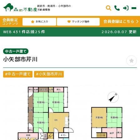
砺波市・南砺市・小矢部市の
不動産情報
会員限定
会員登録はこちら
お気に入り
マッチング物件
コンテンツ
WEB
431
件
店頭
25
件
2026.08.07
更新
中古一戸建て
小矢部市芹川
#中古一戸建て
#小矢部市芹川