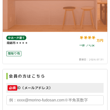
****
中古一戸建て
万円
南砺市＊＊＊＊
**坪
*LDK
間取り有
更新日：
2026.07.31
会員の方はこちら
必須
ID（メールアドレス）