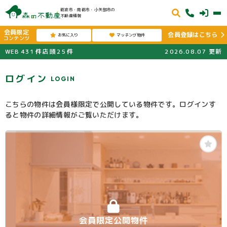
砺波市・南砺市・小矢部市の
不動産情報
会員限定
会員登録はこちら
お気に入り
マッチング物件
コンテンツ
WEB
431
件
店頭
25
件
2026.08.07
更新
ログイン
LOGIN
こちらの物件は会員様限定で公開している物件です。ログインす
ると物件の詳細情報がご覧いただけます。
会員限定公開物件