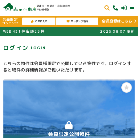
砺波市・南砺市・小矢部市の
不動産情報
会員限定
会員登録はこちら
お気に入り
マッチング物件
コンテンツ
WEB
431
件
店頭
25
件
2026.08.07
更新
ログイン
LOGIN
こちらの物件は会員様限定で公開している物件です。ログインす
ると物件の詳細情報がご覧いただけます。
会員限定公開物件