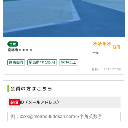
****
土地
万円
南砺市＊＊＊＊
**坪
区画図有
駅徒歩10分以内
50坪以上
更新日：
2026.07.08
会員の方はこちら
必須
ID（メールアドレス）