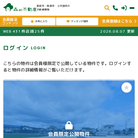
砺波市・南砺市・小矢部市の
不動産情報
会員限定
会員登録はこちら
お気に入り
マッチング物件
コンテンツ
WEB
431
件
店頭
25
件
2026.08.07
更新
ログイン
LOGIN
こちらの物件は会員様限定で公開している物件です。ログインす
ると物件の詳細情報がご覧いただけます。
会員限定公開物件