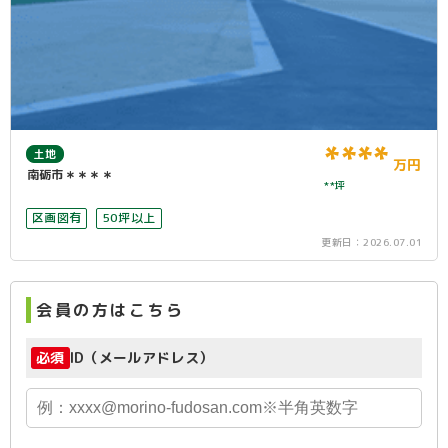
****
土地
万円
南砺市＊＊＊＊
**坪
区画図有
50坪以上
更新日：
2026.07.01
会員の方はこちら
必須
ID（メールアドレス）