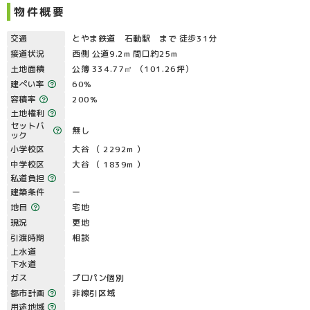
物件概要
交通
とやま鉄道 石動駅 まで 徒歩31分
接道状況
西側 公道9.2m 間口約25m
土地面積
公簿 334.77㎡ （101.26坪）
建ぺい率
60%
容積率
200%
土地権利
セットバ
無し
ック
小学校区
大谷 （ 2292m ）
中学校区
大谷 （ 1839m ）
私道負担
建築条件
ー
地目
宅地
現況
更地
引渡時期
相談
上水道
下水道
ガス
プロパン個別
都市計画
非線引区域
用途地域