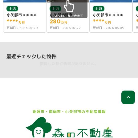
土地
土地
土地
小矢部市＊＊＊＊
小矢部市鷲島
小矢部市＊＊＊＊
スクロールできます
****
280
****
万円
万円
万円
更新日：
2026.07.29
更新日：
2026.07.27
更新日：
2026.06.05
最近チェックした物件
閲覧した物件情報がありません。
砺波市・南砺市・小矢部市の
不動産情報