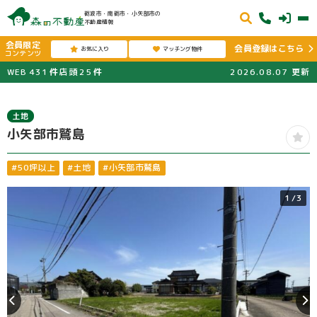
砺波市・南砺市・小矢部市の
不動産情報
会員限定
会員登録はこちら
お気に入り
マッチング物件
コンテンツ
WEB
431
件
店頭
25
件
2026.08.07
更新
土地
小矢部市鷲島
#50坪以上
#土地
#小矢部市鷲島
1
/3