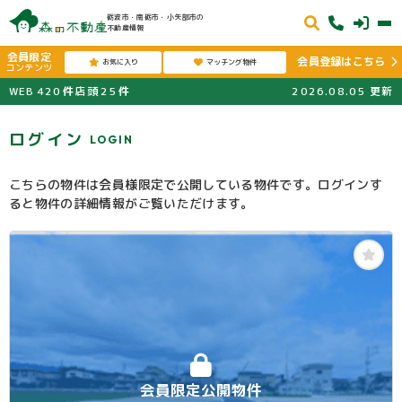
砺波市・南砺市・小矢部市の
不動産情報
会員限定
会員登録はこちら
お気に入り
マッチング物件
コンテンツ
WEB
420
件
店頭
25
件
2026.08.05
更新
ログイン
LOGIN
こちらの物件は会員様限定で公開している物件です。ログインす
ると物件の詳細情報がご覧いただけます。
会員限定公開物件