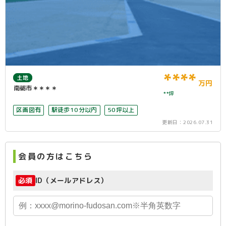
****
土地
万円
南砺市＊＊＊＊
**坪
区画図有
駅徒歩10分以内
50坪以上
更新日：
2026.07.31
会員の方はこちら
必須
ID（メールアドレス）