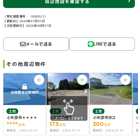
周辺地図を確認する
（弊社管理番号： 1000327）
【更新日】2026年07月31日
【次回更新日】2026年08月31日
メールで送る
LINEで送る
その他周辺物件
会員限定公開物件
土地
土地
土地
小矢部市＊＊＊＊
小矢部市埴生
小矢部市渋江
スクロールできます
****
175
300
万円
万円
万円
更新日：
2026.07.27
更新日：
2026.07.31
更新日：
2026.07.31