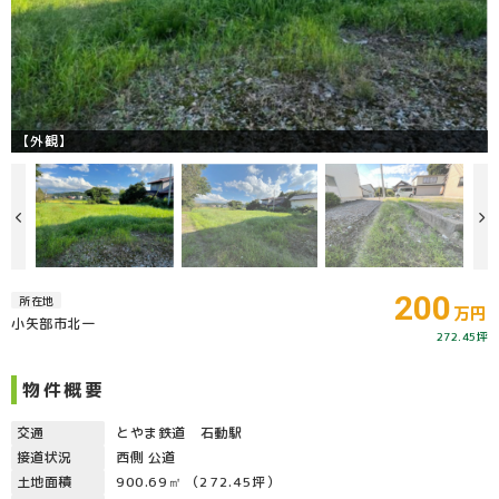
【外観】
200
所在地
万円
小矢部市北一
272.45坪
物件概要
交通
とやま鉄道 石動駅
接道状況
西側 公道
土地面積
900.69㎡ （272.45坪）