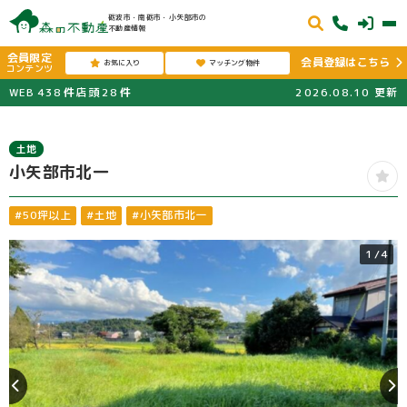
砺波市・南砺市・小矢部市の
不動産情報
会員限定
会員登録はこちら
お気に入り
マッチング物件
コンテンツ
WEB
438
件
店頭
28
件
2026.08.10
更新
土地
小矢部市北一
#50坪以上
#土地
#小矢部市北一
1
/4