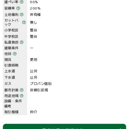
建ぺい率
60%
容積率
200%
土地権利
所有権
セットバ
無し
ック
小学校区
蟹谷
中学校区
蟹谷
私道負担
建築条件
ー
地目
現況
更地
引渡時期
上水道
公共
下水道
公共
ガス
プロパン個別
都市計画
非線引区域
用途地域
設備・条件
備考
取引態様
仲介