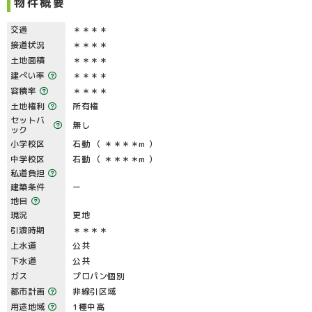
物件概要
交通
＊＊＊＊
接道状況
＊＊＊＊
土地面積
＊＊＊＊
建ぺい率
＊＊＊＊
容積率
＊＊＊＊
土地権利
所有権
セットバ
無し
ック
小学校区
石動 （ ＊＊＊＊m ）
中学校区
石動 （ ＊＊＊＊m ）
私道負担
建築条件
ー
地目
現況
更地
引渡時期
＊＊＊＊
上水道
公共
下水道
公共
ガス
プロパン個別
都市計画
非線引区域
用途地域
1種中高