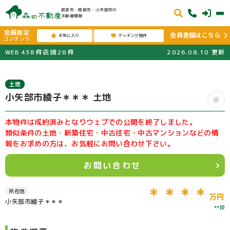
砺波市・南砺市・小矢部市の
不動産情報
会員限定
会員登録はこちら
お気に入り
マッチング物件
コンテンツ
WEB
438
件
店頭
28
件
2026.08.10
更新
土地
小矢部市綾子＊＊＊ 土地
本物件は成約済みとなりウェブでの公開を終了しました。
類似条件の土地・新築住宅・中古住宅・中古マンションなどの情
報をお求めの方は、お気軽にお問い合わせ下さい。
お問い合わせ
＊＊＊＊
所在地
万円
小矢部市綾子＊＊＊
**坪