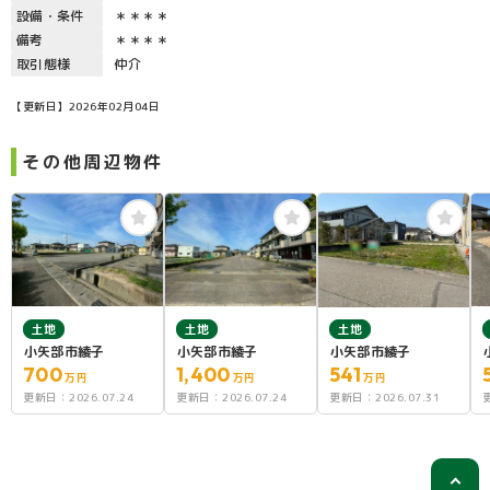
設備・条件
＊＊＊＊
備考
＊＊＊＊
取引態様
仲介
【更新日】2026年02月04日
その他周辺物件
土地
土地
土地
小矢部市綾子
小矢部市綾子
小矢部市綾子
700
1,400
541
万円
万円
万円
更新日：
2026.07.24
更新日：
2026.07.24
更新日：
2026.07.31