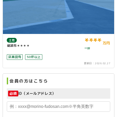
****
土地
万円
砺波市＊＊＊＊
**坪
区画図有
50坪以上
更新日：
2026.02.27
会員の方はこちら
必須
ID（メールアドレス）