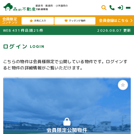
砺波市・南砺市・小矢部市の
不動産情報
会員限定
会員登録はこちら
お気に入り
マッチング物件
コンテンツ
WEB
431
件
店頭
25
件
2026.08.07
更新
ログイン
LOGIN
こちらの物件は会員様限定で公開している物件です。ログインす
ると物件の詳細情報がご覧いただけます。
会員限定公開物件