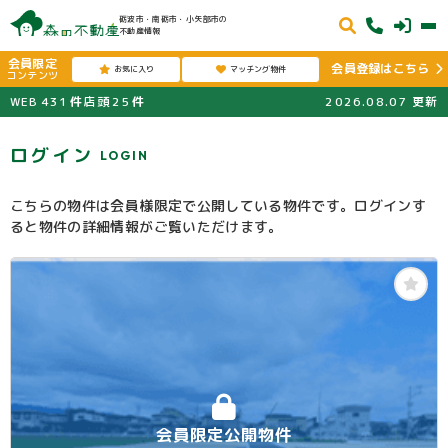
砺波市・南砺市・小矢部市の
不動産情報
会員限定
会員登録はこちら
お気に入り
マッチング物件
コンテンツ
WEB
431
件
店頭
25
件
2026.08.07
更新
ログイン
LOGIN
こちらの物件は会員様限定で公開している物件です。ログインす
ると物件の詳細情報がご覧いただけます。
会員限定公開物件