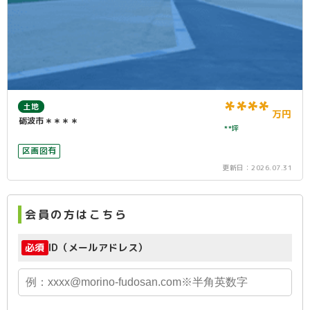
****
土地
万円
砺波市＊＊＊＊
**坪
区画図有
更新日：
2026.07.31
会員の方はこちら
必須
ID（メールアドレス）