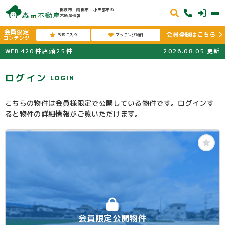
砺波市・南砺市・小矢部市の
不動産情報
会員限定
会員登録はこちら
お気に入り
マッチング物件
コンテンツ
WEB
420
件
店頭
25
件
2026.08.05
更新
ログイン
LOGIN
こちらの物件は会員様限定で公開している物件です。ログインす
ると物件の詳細情報がご覧いただけます。
会員限定公開物件