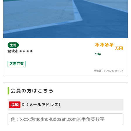
****
土地
万円
砺波市＊＊＊＊
**坪
区画図有
更新日：
2026.08.03
会員の方はこちら
必須
ID（メールアドレス）