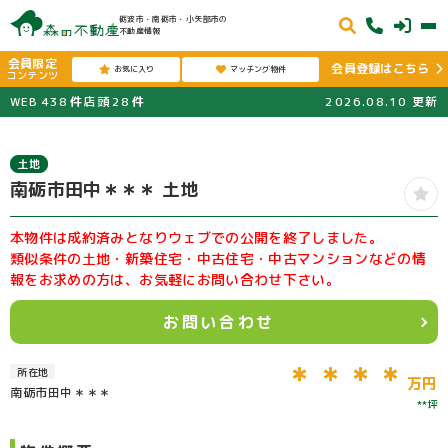
砺波市・南砺市・小矢部市の
不動産情報
会員限定
会員登録はこちら
お気に入り
マッチング物件
コンテンツ
WEB
438
件
店頭
28
件
2026.08.10
更新
土地
南砺市田中＊＊＊ 土地
本物件は成約済みとなりウェブでの公開を終了しました。
類似条件の土地・新築住宅・中古住宅・中古マンションなどの情
報をお求めの方は、お気軽にお問い合わせ下さい。
お問い合わせ
＊＊＊＊
所在地
万円
南砺市田中＊＊＊
**坪