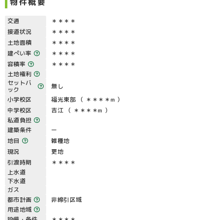
物件概要
交通
＊＊＊＊
接道状況
＊＊＊＊
土地面積
＊＊＊＊
建ぺい率
＊＊＊＊
容積率
＊＊＊＊
土地権利
セットバ
無し
ック
小学校区
福光東部 （ ＊＊＊＊m ）
中学校区
吉江 （ ＊＊＊＊m ）
私道負担
建築条件
ー
地目
雑種地
現況
更地
引渡時期
＊＊＊＊
上水道
下水道
ガス
都市計画
非線引区域
用途地域
設備・条件
＊＊＊＊