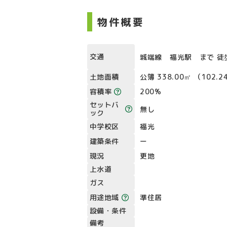
物件概要
交通
城端線 福光駅 まで 徒
土地面積
公簿 338.00㎡ （102.
容積率
200%
セットバ
無し
ック
中学校区
福光
建築条件
ー
現況
更地
上水道
ガス
用途地域
準住居
設備・条件
備考