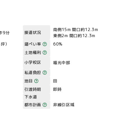
南側15m 間口約12.3m
接道状況
歩9分
東側2m 間口約12.3m
建ぺい率
24坪）
60%
土地権利
小学校区
福光中部
私道負担
地目
田
引渡時期
即時
下水道
都市計画
非線引区域