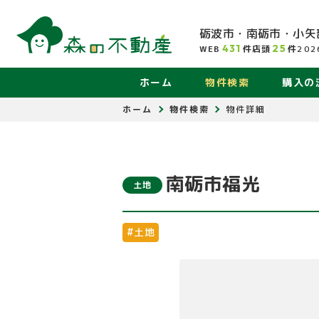
砺波市・南砺市・小矢
431
25
WEB
件
店頭
件
202
ホーム
物件検索
購入の
ホーム
物件検索
物件詳細
南砺市福光
土地
#土地