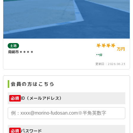
****
土地
万円
南砺市＊＊＊＊
**坪
更新日：
2026.06.23
会員の方はこちら
必須
ID（メールアドレス）
必須
パスワード