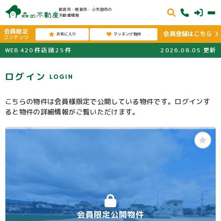
砺波市・南砺市・小矢部市の
不動産情報
会員限定
会員登録はこちら
お気に入り
マッチング物件
コンテンツ
WEB
420
件
店頭
25
件
2026.08.05
更新
ログイン
LOGIN
こちらの物件は会員様限定で公開している物件です。ログインす
ると物件の詳細情報がご覧いただけます。
会員限定公開物件