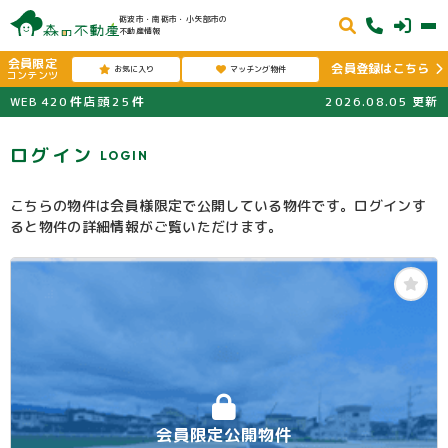
砺波市・南砺市・小矢部市の
不動産情報
会員限定
会員登録はこちら
お気に入り
マッチング物件
コンテンツ
WEB
420
件
店頭
25
件
2026.08.05
更新
ログイン
LOGIN
こちらの物件は会員様限定で公開している物件です。ログインす
ると物件の詳細情報がご覧いただけます。
会員限定公開物件