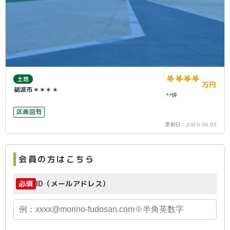
****
土地
万円
砺波市＊＊＊＊
**坪
区画図有
更新日：
2026.06.05
会員の方はこちら
必須
ID（メールアドレス）