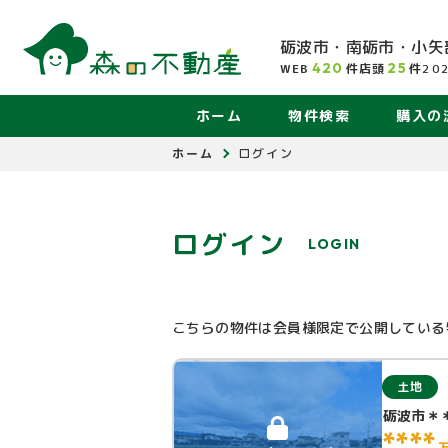
砺波市・南砺市・小矢
420
25
WEB
件
店頭
件
20
ホーム
物件検索
購入の
ホーム
ログイン
ログイン
LOGIN
こちらの物件は会員様限定で公開している
土地
砺波市＊
****