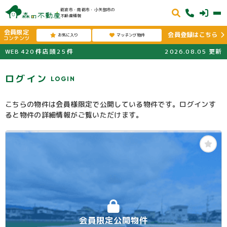
砺波市・南砺市・小矢部市の
不動産情報
会員限定
会員登録はこちら
お気に入り
マッチング物件
コンテンツ
WEB
420
件
店頭
25
件
2026.08.05
更新
ログイン
LOGIN
こちらの物件は会員様限定で公開している物件です。ログインす
ると物件の詳細情報がご覧いただけます。
会員限定公開物件