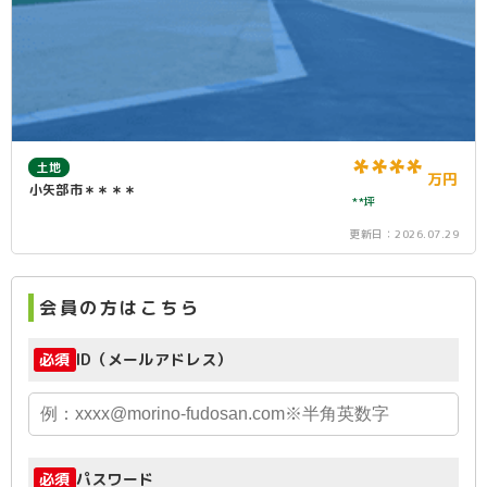
****
土地
万円
小矢部市＊＊＊＊
**坪
更新日：
2026.07.29
会員の方はこちら
必須
ID（メールアドレス）
必須
パスワード