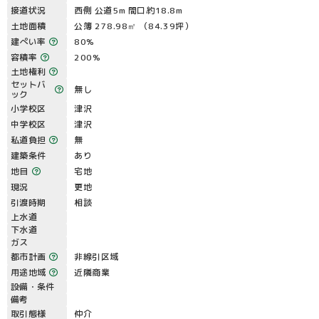
接道状況
西側 公道5m 間口約18.8m
土地面積
公簿 278.98㎡ （84.39坪）
建ぺい率
80%
容積率
200%
土地権利
セットバ
無し
ック
小学校区
津沢
中学校区
津沢
私道負担
無
建築条件
あり
地目
宅地
現況
更地
引渡時期
相談
上水道
下水道
ガス
都市計画
非線引区域
用途地域
近隣商業
設備・条件
備考
取引態様
仲介