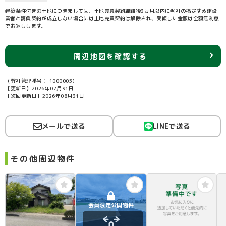
建築条件付きの土地につきましては、土地売買契約締結後3カ月以内に当社の指定する建設
業者と請負契約が成立しない場合には土地売買契約は解除され、受領した金額は全額無利息
でお返しします。
周辺地図を確認する
（弊社管理番号： 1000005）
【更新日】2026年07月31日
【次回更新日】2026年08月31日
メールで送る
LINEで送る
その他周辺物件
会員限定公開物件