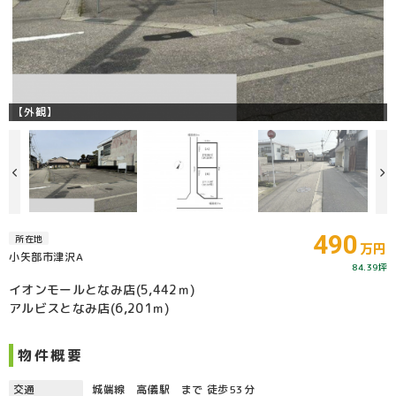
【外観】
490
所在地
万円
小矢部市津沢A
84.39坪
イオンモールとなみ店(5,442ｍ)
アルビスとなみ店(6,201ｍ)
物件概要
交通
城端線 高儀駅 まで 徒歩53分