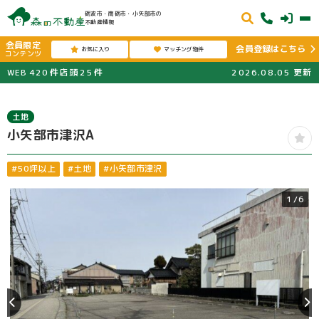
砺波市・南砺市・小矢部市の
不動産情報
会員限定
会員登録はこちら
お気に入り
マッチング物件
コンテンツ
WEB
420
件
店頭
25
件
2026.08.05
更新
土地
小矢部市津沢A
#50坪以上
#土地
#小矢部市津沢
1
/6