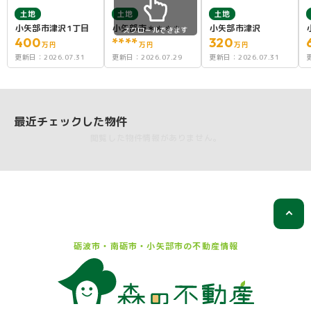
土地
土地
土地
小矢部市津沢1丁目
小矢部市＊＊＊＊
小矢部市津沢
スクロールできます
400
****
320
万円
万円
万円
更新日：
2026.07.31
更新日：
2026.07.29
更新日：
2026.07.31
最近チェックした物件
閲覧した物件情報がありません。
砺波市・南砺市・小矢部市の
不動産情報