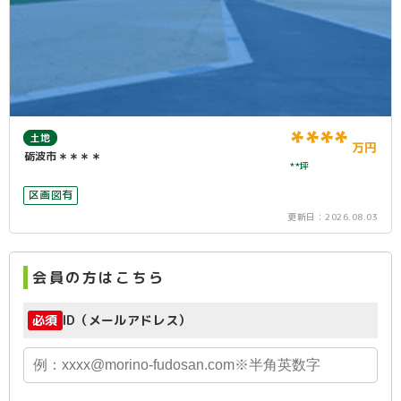
****
土地
万円
砺波市＊＊＊＊
**坪
区画図有
更新日：
2026.08.03
会員の方はこちら
必須
ID（メールアドレス）