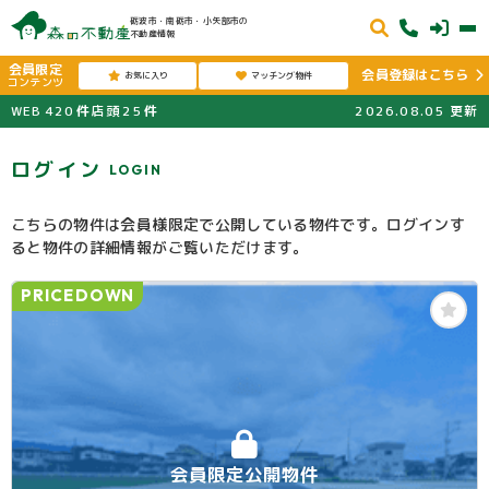
砺波市・南砺市・小矢部市の
不動産情報
会員限定
会員登録はこちら
お気に入り
マッチング物件
コンテンツ
WEB
420
件
店頭
25
件
2026.08.05
更新
ログイン
LOGIN
こちらの物件は会員様限定で公開している物件です。ログインす
ると物件の詳細情報がご覧いただけます。
PRICEDOWN
会員限定公開物件